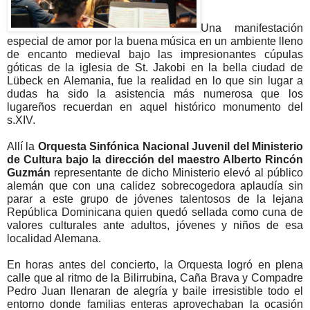
Una manifestación 
especial de amor por la buena música en un ambiente lleno 
de encanto medieval bajo las impresionantes cúpulas 
góticas de la iglesia de St. Jakobi en la bella ciudad de 
Lübeck en Alemania, fue la realidad en lo que sin lugar a 
dudas ha sido la asistencia más numerosa que los 
lugareños recuerdan en aquel histórico monumento del 
s.XIV.
Allí la 
Orquesta 
Sinfónica
 Nacional Juvenil del Ministerio 
de Cultura bajo la dirección del maestro Alberto Rincón 
Guzmán
 representante de dicho Ministerio elevó al público 
alemán que con una calidez sobrecogedora aplaudía sin 
parar a este grupo de jóvenes talentosos de la lejana 
República Dominicana quien quedó sellada como cuna de 
valores culturales ante adultos, jóvenes y niños de esa 
localidad Alemana.
En horas antes del concierto, la Orquesta logró en plena 
calle que al ritmo de la Bilirrubina, Caña Brava y Compadre 
Pedro Juan llenaran de alegría y baile irresistible todo el 
entorno donde familias enteras aprovechaban la ocasión 