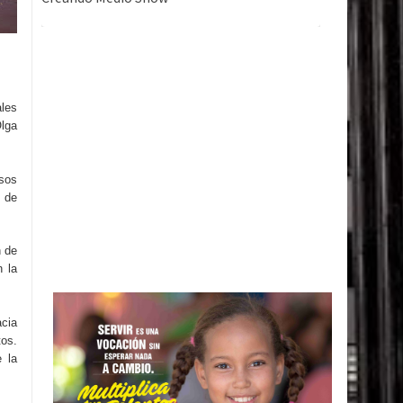
ales
Olga
rsos
s de
n de
n la
acia
tos.
 la