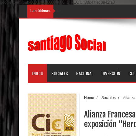
google.com, pub-0000000000000000, DIRECT, f08c47fec0942fa0
Las últimas
Loading...
INICIO
SOCIALES
NACIONAL
DIVERSIÓN
CUL
Home
/
Sociales
/
Alianza
mujer
Alianza Francesa
exposición “Hero