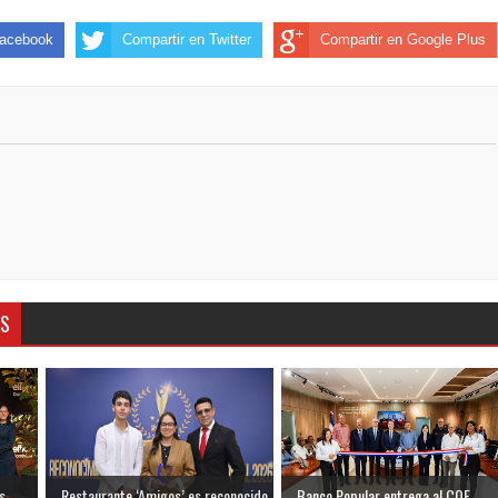
Facebook
Compartir en Twitter
Compartir en Google Plus
AS
s
Restaurante ‘Amigos’ es reconocido
Banco Popular entrega al COE