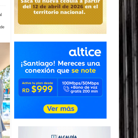
al
 de