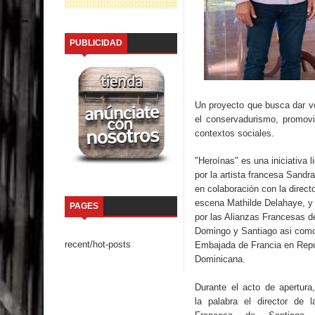
PUBLICIDAD
Un proyecto que busca dar v
el conservadurismo, promovie
contextos sociales.
"Heroínas" es una iniciativa l
por la artista francesa Sandra
en colaboración con la direct
escena Mathilde Delahaye, y
PAGES
por las Alianzas Francesas d
Domingo y Santiago asi como
recent/hot-posts
Embajada de Francia en Repú
Dominicana.
Durante el acto de apertura
la palabra el director de l