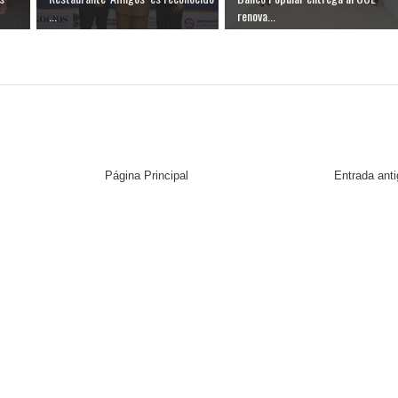
...
renova...
Página Principal
Entrada ant