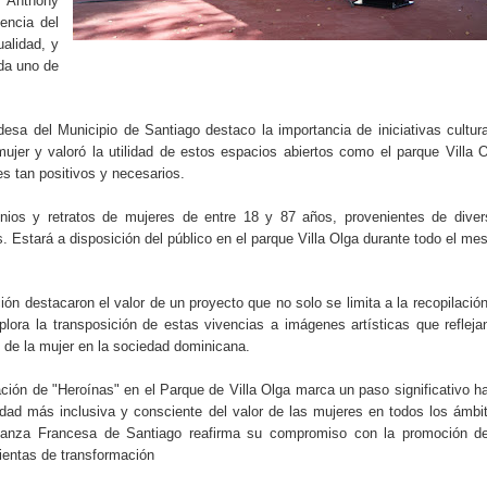
Anthony
encia del
alidad, y
ada uno de
desa del Municipio de Santiago destaco la importancia de iniciativas cultur
ujer y valoró la utilidad de estos espacios abiertos como el parque Villa 
s tan positivos y necesarios.
nios y retratos de mujeres de entre 18 y 87 años, provenientes de dive
. Estará a disposición del público en el parque Villa Olga durante todo el me
ón destacaron el valor de un proyecto que no solo se limita a la recopilació
plora la transposición de estas vivencias a imágenes artísticas que refleja
el de la mujer en la sociedad dominicana.
ación de "Heroínas" en el Parque de Villa Olga marca un paso significativo h
dad más inclusiva y consciente del valor de las mujeres en todos los ámbi
Alianza Francesa de Santiago reafirma su compromiso con la promoción de
mientas de transformación