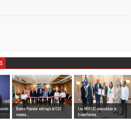
AS
nocido
Banco Popular entrega al COE
Las NORTIC consolidan la
renova...
transforma...