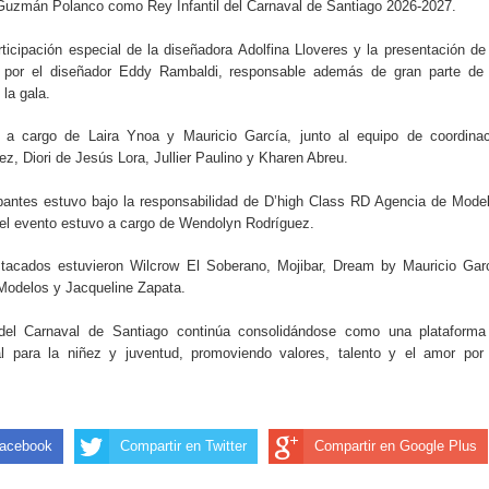
uzmán Polanco como Rey Infantil del Carnaval de Santiago 2026-2027.
rticipación especial de la diseñadora Adolfina Lloveres y la presentación de
 por el diseñador Eddy Rambaldi, responsable además de gran parte de 
la gala.
o a cargo de Laira Ynoa y Mauricio García, junto al equipo de coordinac
ez, Diori de Jesús Lora, Jullier Paulino y Kharen Abreu.
ipantes estuvo bajo la responsabilidad de D’high Class RD Agencia de Mode
del evento estuvo a cargo de Wendolyn Rodríguez.
stacados estuvieron Wilcrow El Soberano, Mojibar, Dream by Mauricio Gar
Modelos y Jacqueline Zapata.
 del Carnaval de Santiago continúa consolidándose como una plataforma
ral para la niñez y juventud, promoviendo valores, talento y el amor por
Facebook
Compartir en Twitter
Compartir en Google Plus