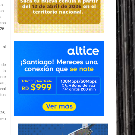
La
ran
a
eina
026-
 al
 de
 la
ente
as,
nal
atus
026-
breu