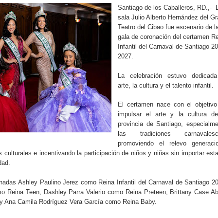
Santiago de los Caballeros, RD.,- 
sala Julio Alberto Hernández del G
Teatro del Cibao fue escenario de l
gala de coronación del certamen R
Infantil del Carnaval de Santiago 2
2027.
La celebración estuvo dedicada
arte, la cultura y el talento infantil.
El certamen nace con el objetivo
impulsar el arte y la cultura de
provincia de Santiago, especialm
las tradiciones carnavalesc
promoviendo el relevo generacio
 culturales e incentivando la participación de niños y niñas sin importar est
dad.
nadas Ashley Paulino Jerez como Reina Infantil del Carnaval de Santiago 2
mo Reina Teen; Dashley Parra Valerio como Reina Preteen; Brittany Case A
 y Ana Camila Rodríguez Vera García como Reina Baby.