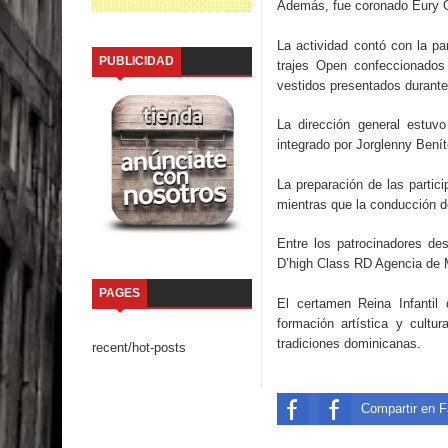
Además, fue coronado Eury G
La actividad contó con la pa
PUBLICIDAD
trajes Open confeccionados
vestidos presentados durante 
La dirección general estuv
integrado por Jorglenny Benít
La preparación de las partic
mientras que la conducción 
Entre los patrocinadores de
D’high Class RD Agencia de 
PAGES
El certamen Reina Infantil
formación artística y cultu
tradiciones dominicanas.
recent/hot-posts
Compartir en 