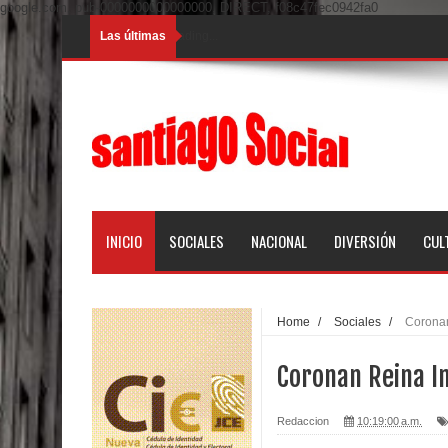
google.com, pub-0000000000000000, DIRECT, f08c47fec0942fa0
Las últimas
Loading...
INICIO
SOCIALES
NACIONAL
DIVERSIÓN
CUL
Home
/
Sociales
/
Coronan
Coronan Reina In
Redaccion
10:19:00 a.m.